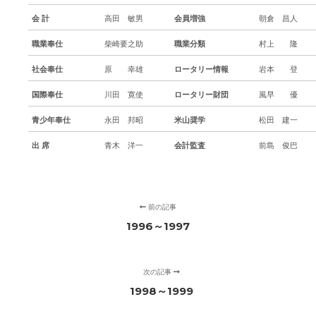
会 計
高田 敏男
会員増強
朝倉 昌人
職業奉仕
柴崎要之助
職業分類
村上 隆
社会奉仕
原 幸雄
ロータリー情報
岩本 登
国際奉仕
川田 寛使
ロータリー財団
風早 優
青少年奉仕
永田 邦昭
米山奨学
松田 建一
出 席
青木 洋一
会計監査
前島 俊巴
前の記事
1996～1997
次の記事
1998～1999