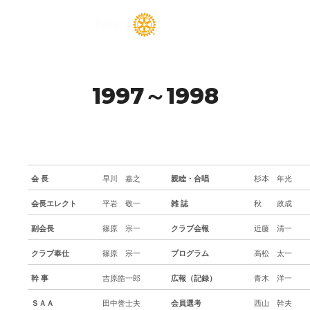
メイン
詳細
1997～1998
会 長
早川 嘉之
親睦・合唱
杉本 年光
会長エレクト
平岩 敬一
雑 誌
秋 政成
副会長
篠原 宗一
クラブ会報
近藤 清一
クラブ奉仕
篠原 宗一
プログラム
高松 太一
幹 事
吉原皓一郎
広報（記録）
青木 洋一
ＳＡＡ
田中誉士夫
会員選考
西山 幹夫