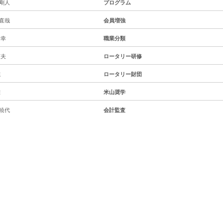
剛人
プログラム
直哉
会員増強
秀幸
職業分類
貞夫
ロータリー研修
茂
ロータリー財団
雄
米山奨学
暁代
会計監査