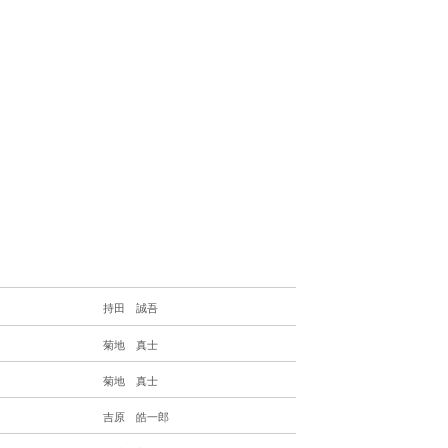
PHOTO GALLERY
ログイン
詳細
持田 誠吾
菊地 真士
菊地 真士
吉原 皓一郎