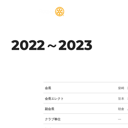
2022～2023
会長
柴崎 
会長エレクト
笹本 
副会長
朝倉 
クラブ奉仕
―