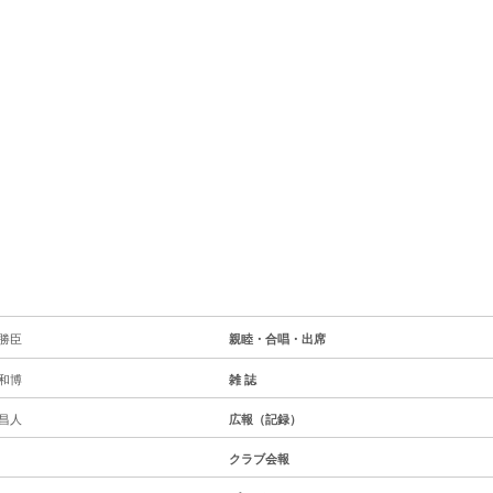
HOME
クラブ概要
会長挨拶
会員情報
お問合せ
MY ROTARY
勝臣
親睦・合唱・出席
和博
雑 誌
昌人
広報（記録）
クラブ会報