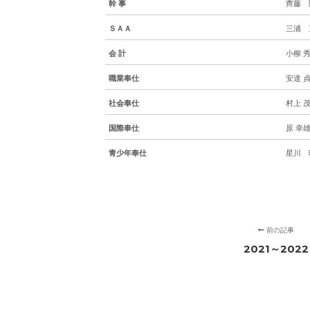
幹 事
齊藤 
ＳＡＡ
三浦 
会 計
小柳
職業奉仕
安達
社会奉仕
村上
国際奉仕
原
幸
青少年奉仕
星川 
前の記事
2021～2022