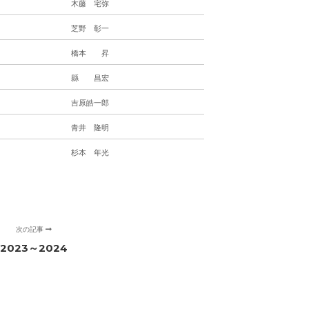
木藤 宅弥
芝野 彰一
橋本 昇
縣 昌宏
吉原皓一郎
青井 隆明
杉本 年光
次の記事
2023～2024