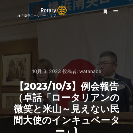
メイン
詳細
10月 3, 2023
投稿者:
watanabe
【2023/10/3】例会報告
（卓話「ロータリアンの
微笑と米山～見えない民
間大使のインキュベータ
ー」)