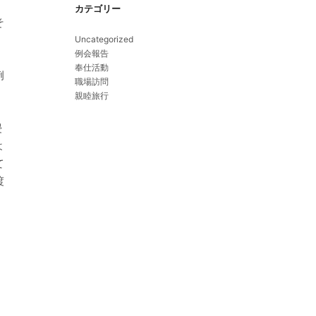
、
カテゴリー
そ
Uncategorized
例会報告
奉仕活動
例
職場訪問
親睦旅行
浸
よ
て
渡