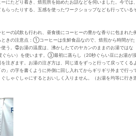
ヒーにたどり着き、焙煎所を始めたお話などを伺いました。今では
てもらったりする、五感を使ったワークショップなども行っている
ーヒーの試飲も行われ、昼食後にコーヒーの豊かな香りに包まれた
るときの注意点：①コーヒーは生鮮食品なので、焙煎から時間がた
を使う。⓶お湯の温度は、沸かしたてのヤカンのままのお湯ではな
度ぐらい）を使います。③最初に蒸らし（20秒ぐらい豆にお湯が
湯を注ぎます。お湯の注ぎ方は、同じ道をずっと行って戻ってくる
「の」の字を書くように外側に回し入れてからギリギリ外まで行っ
。ぐしゃぐしゃにするとおいしく入りません。（お湯を均等に行き