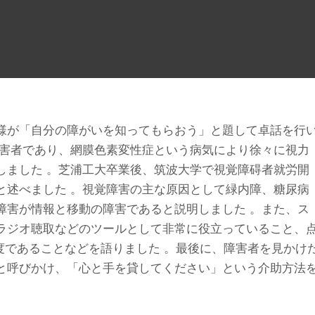
様が「自分の障がいを知ってもらおう」と題して卓話を行
障害者であり、網膜色素変性症という病気により徐々に視力
しました 。芝浦工大卒業後、筑波大学で視覚障碍者就労開
と述べました 。視覚障害の主な原因として緑内障、糖尿病
障害が情報と移動の障害であると説明しました 。また、ス
ラジオ聴取などのツールとして非常に役立っていること、
度であることなどを語りました 。最後に、障害者を見かけ
と呼びかけ、「心と手を貸してください」という介助方法