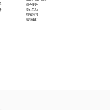
障
例会報告
行
奉仕活動
職場訪問
親睦旅行